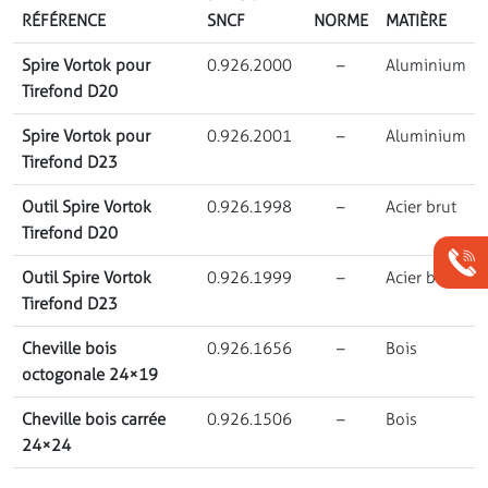
RÉFÉRENCE
SNCF
NORME
MATIÈRE
Spire Vortok pour
0.926.2000
–
Aluminium
Tirefond D20
Spire Vortok pour
0.926.2001
–
Aluminium
Tirefond D23
Outil Spire Vortok
0.926.1998
–
Acier brut
Tirefond D20
Outil Spire Vortok
0.926.1999
–
Acier brut
Tirefond D23
Cheville bois
0.926.1656
–
Bois
octogonale 24×19
Cheville bois carrée
0.926.1506
–
Bois
24×24