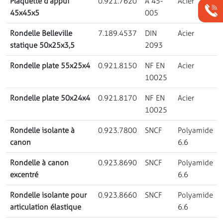
Plaquette d’appui
0.921.7620
A 45-
Acier
45x45x5
005
Rondelle Belleville
7.189.4537
DIN
Acier
statique 50x25x3,5
2093
Rondelle plate 55x25x4
0.921.8150
NF EN
Acier
10025
Rondelle plate 50x24x4
0.921.8170
NF EN
Acier
10025
Rondelle isolante à
0.923.7800
SNCF
Polyamide
canon
6.6
Rondelle à canon
0.923.8690
SNCF
Polyamide
excentré
6.6
Rondelle isolante pour
0.923.8660
SNCF
Polyamide
articulation élastique
6.6