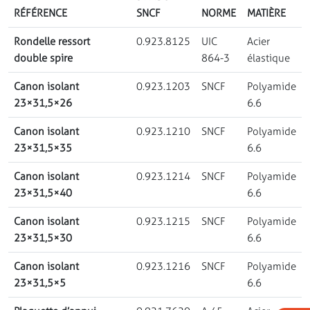
RÉFÉRENCE
SNCF
NORME
MATIÈRE
Rondelle ressort
0.923.8125
UIC
Acier
double spire
864-3
élastique
Canon isolant
0.923.1203
SNCF
Polyamide
23×31,5×26
6.6
Canon isolant
0.923.1210
SNCF
Polyamide
23×31,5×35
6.6
Canon isolant
0.923.1214
SNCF
Polyamide
23×31,5×40
6.6
Canon isolant
0.923.1215
SNCF
Polyamide
23×31,5×30
6.6
Canon isolant
0.923.1216
SNCF
Polyamide
23×31,5×5
6.6